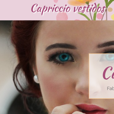
Capriccio vestidos
C
Fab