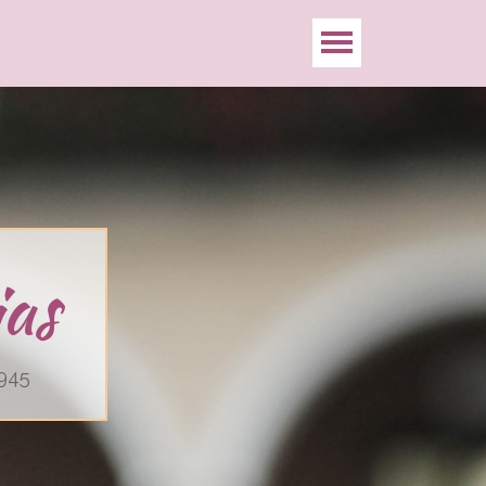
as
1945