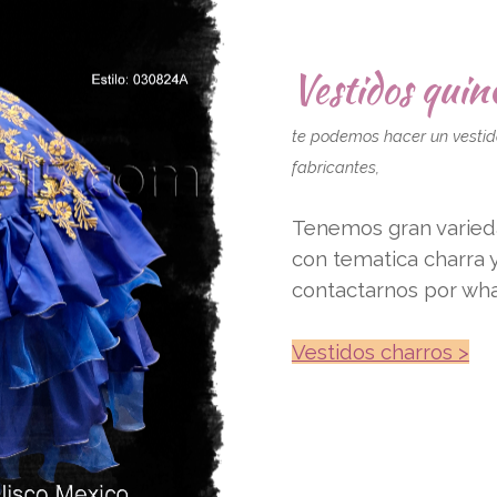
Vestidos qui
te podemos hacer un vestid
fabricantes,
Tenemos gran varied
con tematica charra
contactarnos por wha
Vestidos charros >