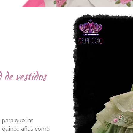
 de vestidos
 para que las
de quince años como